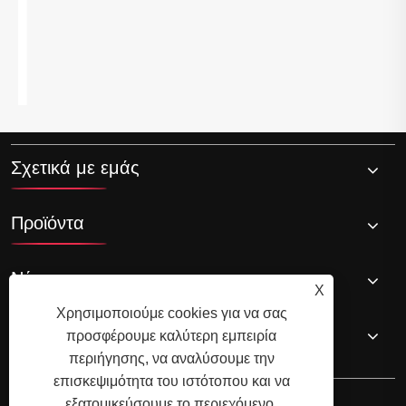
Γιατί τα ρουλεμάν βαθιάς αυλάκωσης μιας
σειράς είναι απαραίτητα για μηχανήματα
υψηλής απόδοσης;
Δείτε περισσότερα >>
Σχετικά με εμάς
Προϊόντα
Νέα
X
Χρησιμοποιούμε cookies για να σας
Επικοινωνήστε μαζί μας
προσφέρουμε καλύτερη εμπειρία
περιήγησης, να αναλύσουμε την
επισκεψιμότητα του ιστότοπου και να
εξατομικεύσουμε το περιεχόμενο.