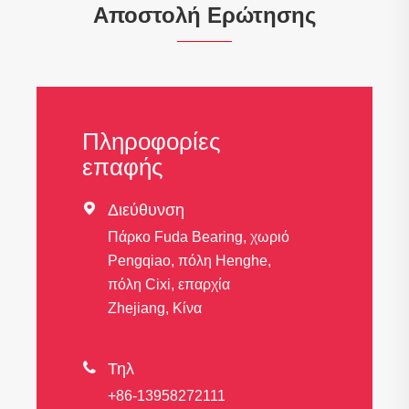
Αποστολή Ερώτησης
Πληροφορίες
επαφής

Διεύθυνση
Πάρκο Fuda Bearing, χωριό
Pengqiao, πόλη Henghe,
πόλη Cixi, επαρχία
Zhejiang, Κίνα

Τηλ
+86-13958272111