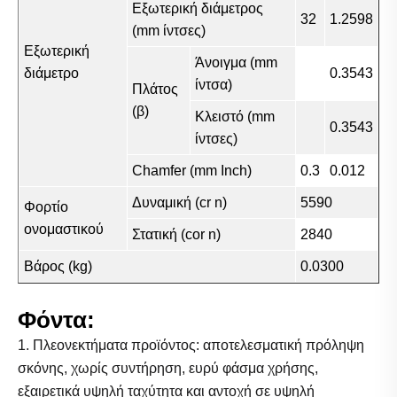
Εξωτερική διάμετρος
32
1.2598
(mm ίντσες)
Εξωτερική
Άνοιγμα (mm
διάμετρο
0.3543
ίντσα)
Πλάτος
(β)
Κλειστό (mm
0.3543
ίντσες)
Chamfer (mm Inch)
0.3
0.012
Δυναμική (cr n)
5590
Φορτίο
ονομαστικού
Στατική (cor n)
2840
Βάρος (kg)
0.0300
Φόντα:
1. Πλεονεκτήματα προϊόντος: αποτελεσματική πρόληψη
σκόνης, χωρίς συντήρηση, ευρύ φάσμα χρήσης,
εξαιρετικά υψηλή ταχύτητα και αντοχή σε υψηλή